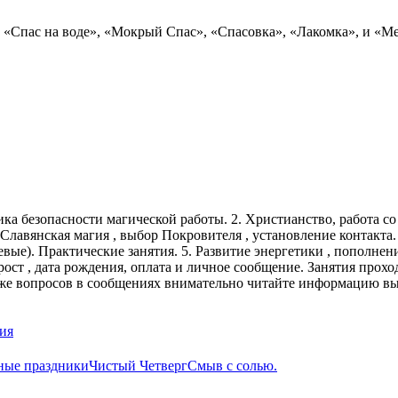
пас на воде», «Мокрый Спас», «Спасовка», «Лакомка», и «Ме
ника безопасности магической работы. 2. Христианство, работа 
 Славянская магия , выбор Покровителя , установление контакта
вые). Практические занятия. 5. Развитие энергетики , пополнени
 рост , дата рождения, оплата и личное сообщение. Занятия прохо
х же вопросов в сообщениях внимательно читайте информацию выш
ия
ные праздники
Чистый Четверг
Смыв с солью.