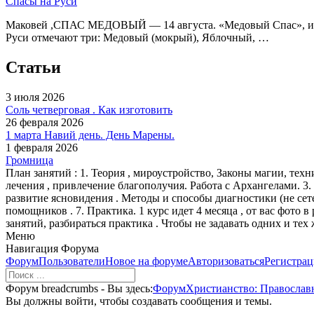
Спасы на Руси
Маковей ,СПАС МЕДОВЫЙ — 14 августа. «Медовый Спас», и «С
Руси отмечают три: Медовый (мокрый), Яблочный, …
Статьи
3 июля 2026
Соль четверговая . Как изготовить
26 февраля 2026
1 марта Навий день. День Марены.
1 февраля 2026
Громница
План занятий : 1. Теория , мироустройство, Законы магии, тех
лечения , привлечение благополучия. Работа с Архангелами. 3.
развитие ясновидения . Методы и способы диагностики (не сете
помощников . 7. Практика. 1 курс идет 4 месяца , от вас фото в
занятий, разбираться практика . Чтобы не задавать одних и те
Меню
Навигация Форума
Форум
Пользователи
Новое на форуме
Авторизоваться
Регистрац
Форум breadcrumbs - Вы здесь:
Форум
Христианство: Православ
Вы должны войти, чтобы создавать сообщения и темы.