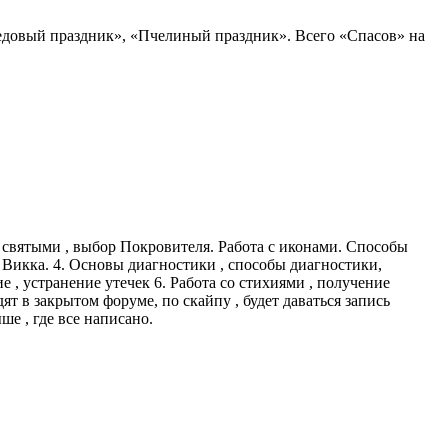
довый праздник», «Пчелиный праздник». Всего «Спасов» на
со святыми , выбор Покровителя. Работа с иконами. Способы
. Викка. 4. Основы диагностики , способы диагностики,
е , устранение утечек 6. Работа со стихиями , получение
дят в закрытом форуме, по скайпу , будет даваться запись
е , где все написано.