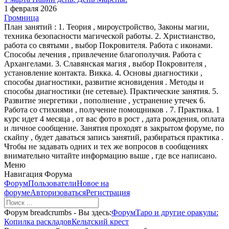
1 февраля 2026
Громница
План занятий : 1. Теория , мироустройство, Законы магии,
техника безопасности магической работы. 2. Христианство,
работа со святыми , выбор Покровителя. Работа с иконами.
Способы лечения , привлечение благополучия. Работа с
Архангелами. 3. Славянская магия , выбор Покровителя ,
установление контакта. Викка. 4. Основы диагностики ,
способы диагностики, развитие ясновидения . Методы и
способы диагностики (не сетевые). Практические занятия. 5.
Развитие энергетики , пополнение , устранение утечек 6.
Работа со стихиями , получение помощников . 7. Практика. 1
курс идет 4 месяца , от вас фото в рост , дата рождения, оплата
и личное сообщение. Занятия проходят в закрытом форуме, по
скайпу , будет даваться запись занятий, разбираться практика .
Чтобы не задавать одних и тех же вопросов в сообщениях
внимательно читайте информацию выше , где все написано.
Меню
Навигация Форума
Форум
Пользователи
Новое на
форуме
Авторизоваться
Регистрация
Форум breadcrumbs - Вы здесь:
Форум
Таро и другие оракулы:
Копилка раскладов
Кельтский крест